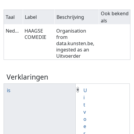
Ook bekend
Taal
Label
Beschrijving
als
Nederlands
HAAGSE
Organisation
COMEDIE
from
data.kunsten.be,
ingested as an
Uitvoerder
Verklaringen
is
U
i
t
v
o
e
r