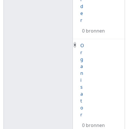
d
e
r
0 bronnen
O
r
g
a
n
i
s
a
t
o
r
0 bronnen