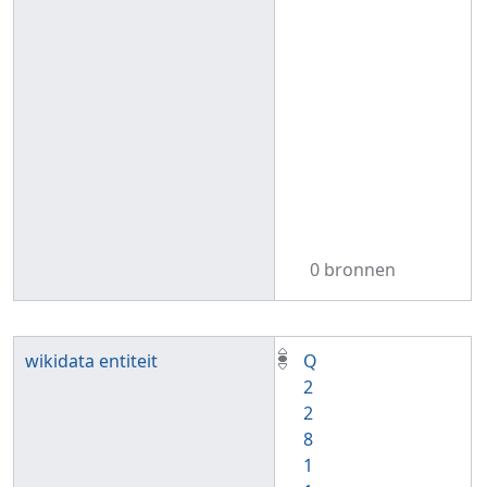
0 bronnen
wikidata entiteit
Q
2
2
8
1