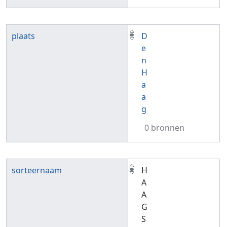
plaats
D
e
n
H
a
a
g
0 bronnen
sorteernaam
H
A
A
G
S