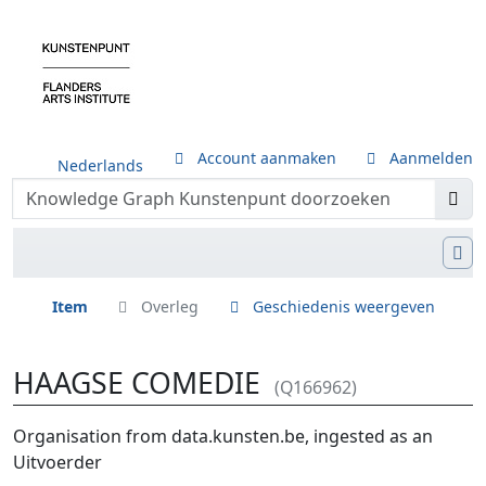
Account aanmaken
Aanmelden
Nederlands
Item
Overleg
Geschiedenis weergeven
HAAGSE COMEDIE
(Q166962)
Ga naar:
navigatie
,
zoeken
Organisation from data.kunsten.be, ingested as an
Uitvoerder