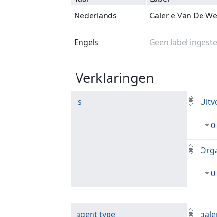
Nederlands
Galerie Van De W
Engels
Geen label ingeste
Verklaringen
is
Uitv
0
Orga
0
agent type
gale