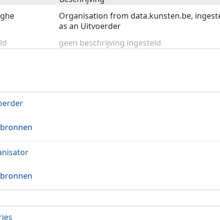
eghe
Organisation from data.kunsten.be, ingest
as an Uitvoerder
ld
geen beschrijving ingesteld
oerder
 bronnen
nisator
 bronnen
ries