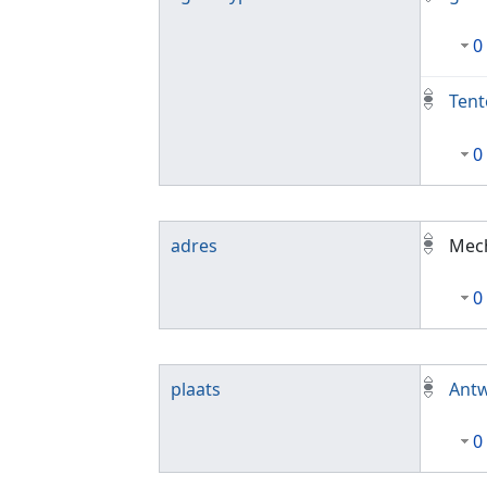
0
Tent
0
adres
Mec
0
plaats
Ant
0