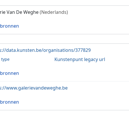
rie Van De Weghe
(Nederlands)
 bronnen
s://data.kunsten.be/organisations/377829
Kunstenpunt legacy url
l type
 bronnen
s://www.galerievandeweghe.be
 bronnen