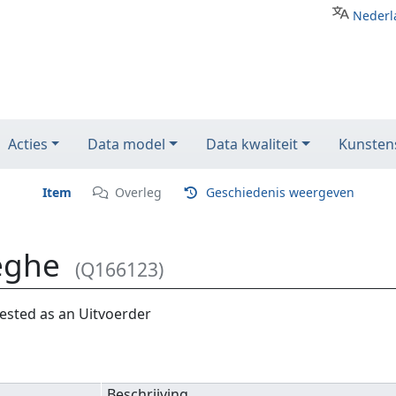
Nederl
Acties
Data model
Data kwaliteit
Kunstens
Item
Overleg
Geschiedenis weergeven
eghe
(Q166123)
ested as an Uitvoerder
Beschrijving