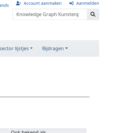
Account aanmaken
Aanmelden
ands
ector lijstjes
Bijdragen
Ook bekend als