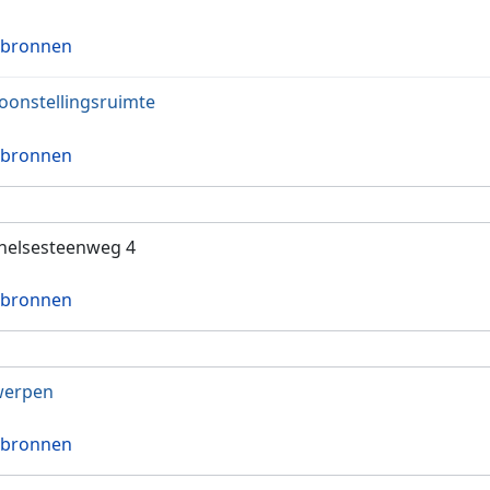
 bronnen
oonstellingsruimte
 bronnen
helsesteenweg 4
 bronnen
werpen
 bronnen