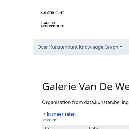
Over Kunstenpunt Knowledge Graph
Galerie Van De W
Ga naar:
navigatie
,
zoeken
Organisation from data.kunsten.be, ing
In meer talen
Instellen
Taal
Label