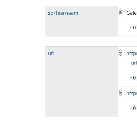
sorteernaam
Gale
0
url
http
ur
0
http
0