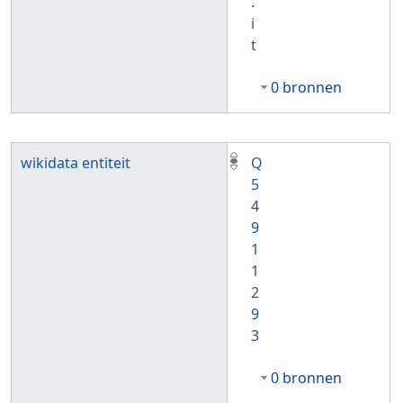
.
i
t
0 bronnen
wikidata entiteit
Q
5
4
9
1
1
2
9
3
0 bronnen