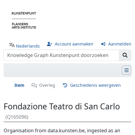
Account aanmaken
Aanmelden
Nederlands
Item
Overleg
Geschiedenis weergeven
Fondazione Teatro di San Carlo
(Q165096)
Ga naar:
navigatie
,
zoeken
Organisation from data.kunsten.be, ingested as an