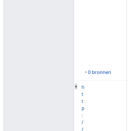
0 bronnen
h
t
t
p
:
/
/