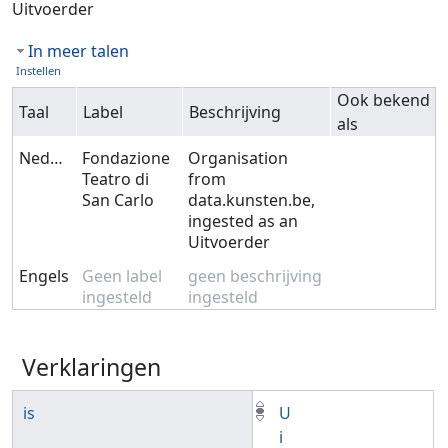
Uitvoerder
In meer talen
Instellen
Ook bekend
Taal
Label
Beschrijving
als
Nederlands
Fondazione
Organisation
Teatro di
from
San Carlo
data.kunsten.be,
ingested as an
Uitvoerder
Engels
Geen label
geen beschrijving
ingesteld
ingesteld
Verklaringen
is
U
i