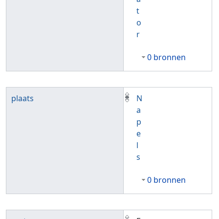
t
o
r
0 bronnen
plaats
N
a
p
e
l
s
0 bronnen