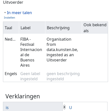
Uitvoerder
In meer talen
Instellen
Ook bekend
Taal
Label
Beschrijving
als
Nederlands
FIBA -
Organisation
Festival
from
Internacion
data.kunsten.be,
al de
ingested as an
Buenos
Uitvoerder
Aires
Engels
Geen label
geen beschrijving
ingesteld
ingesteld
Verklaringen
is
U