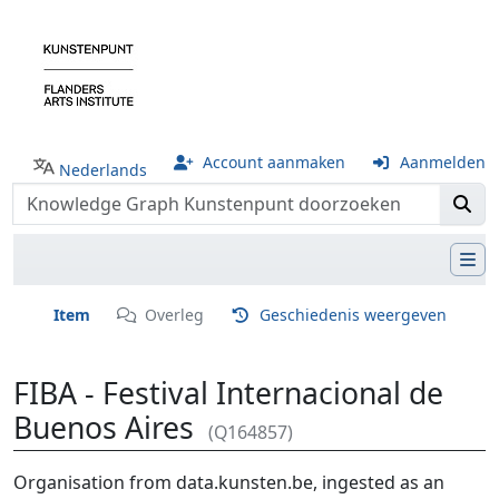
Account aanmaken
Aanmelden
Nederlands
Item
Overleg
Geschiedenis weergeven
FIBA - Festival Internacional de
Buenos Aires
(Q164857)
Ga naar:
navigatie
,
zoeken
Organisation from data.kunsten.be, ingested as an