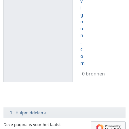
v
i
g
n
o
n
.
c
o
m
0 bronnen
Hulpmiddelen
Deze pagina is voor het laatst