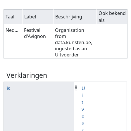
Ook bekend
Taal
Label
Beschrijving
als
Nederlands
Festival
Organisation
d'Avignon
from
data.kunsten.be,
ingested as an
Uitvoerder
Verklaringen
is
U
i
t
v
o
e
r