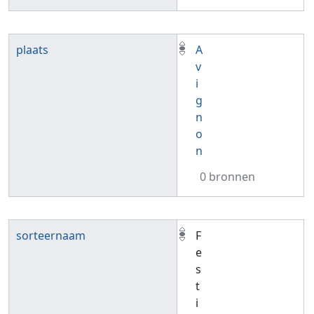
plaats
A
v
i
g
n
o
n
0 bronnen
sorteernaam
F
e
s
t
i