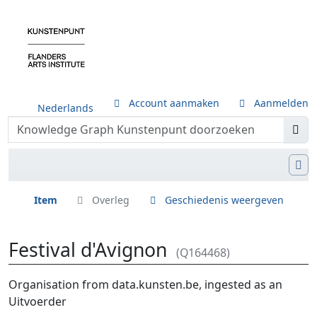
Account aanmaken
Aanmelden
Nederlands
Item
Overleg
Geschiedenis weergeven
Festival d'Avignon
(Q164468)
Ga naar:
navigatie
,
zoeken
Organisation from data.kunsten.be, ingested as an
Uitvoerder