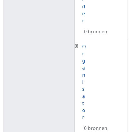
d
e
r
0 bronnen
O
r
g
a
n
i
s
a
t
o
r
0 bronnen