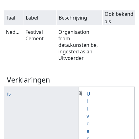
Ook bekend
Taal
Label
Beschrijving
als
Nederlands
Festival
Organisation
Cement
from
data.kunsten.be,
ingested as an
Uitvoerder
Verklaringen
is
U
i
t
v
o
e
r