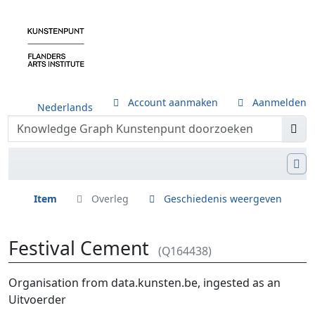
Account aanmaken
Aanmelden
Nederlands
Item
Overleg
Geschiedenis weergeven
Festival Cement
(Q164438)
Ga naar:
navigatie
,
zoeken
Organisation from data.kunsten.be, ingested as an
Uitvoerder