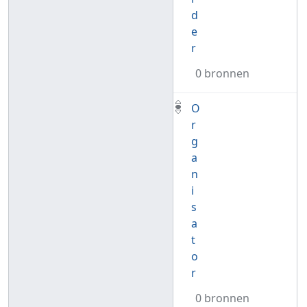
d
e
r
0 bronnen
O
r
g
a
n
i
s
a
t
o
r
0 bronnen