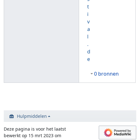
t
i
v
a
l
.
d
e
0 bronnen
Hulpmiddelen
Deze pagina is voor het laatst
bewerkt op 15 mrt 2023 om