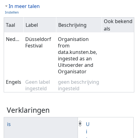
In meer talen
Instellen
Ook bekend
Taal
Label
Beschrijving
als
Nederlands
Düsseldorf
Organisation
Festival
from
data.kunsten.be,
ingested as an
Uitvoerder and
Organisator
Engels
Geen label
geen beschrijving
ingesteld
ingesteld
Verklaringen
is
U
i