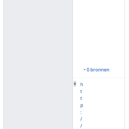
0 bronnen
h
t
t
p
:
/
/