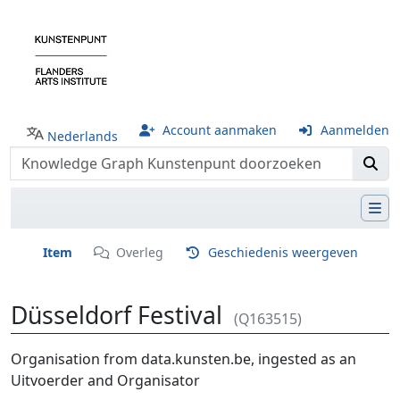
Account aanmaken
Aanmelden
Nederlands
Item
Overleg
Geschiedenis weergeven
Düsseldorf Festival
(Q163515)
Ga naar:
navigatie
,
zoeken
Organisation from data.kunsten.be, ingested as an
Uitvoerder and Organisator