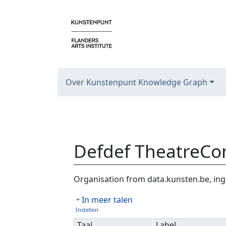
Over Kunstenpunt Knowledge Graph
Defdef TheatreC
Ga naar:
navigatie
,
zoeken
Organisation from data.kunsten.be, ing
In meer talen
Instellen
Taal
Label