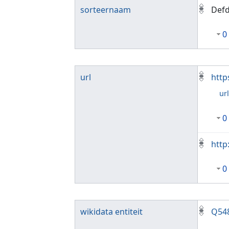
sorteernaam
Def
0
url
http
ur
0
http
0
wikidata entiteit
Q54