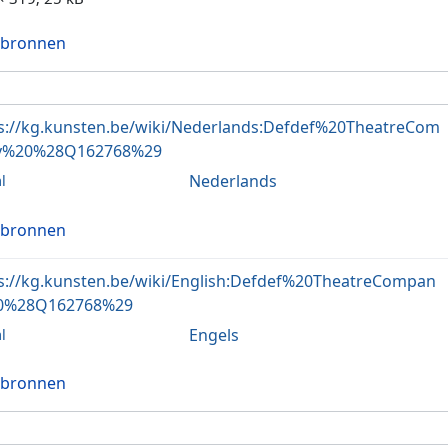
 bronnen
s://kg.kunsten.be/wiki/Nederlands:Defdef%20TheatreCom
y%20%28Q162768%29
Nederlands
l
 bronnen
s://kg.kunsten.be/wiki/English:Defdef%20TheatreCompan
0%28Q162768%29
Engels
l
 bronnen