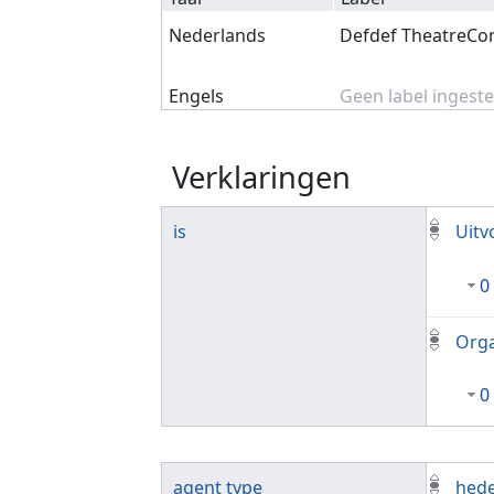
Nederlands
Defdef TheatreC
Engels
Geen label ingeste
Verklaringen
is
Uitv
0
Orga
0
agent type
hede