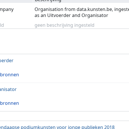
ompany
Organisation from data.kunsten.be, ingest
as an Uitvoerder and Organisator
ld
geen beschrijving ingesteld
oerder
 bronnen
nisator
 bronnen
ndaagse podiumkunsten voor jonge publieken 2018