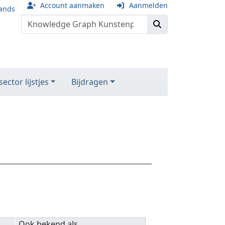
Account aanmaken
Aanmelden
ands
ector lijstjes
Bijdragen
Ook bekend als