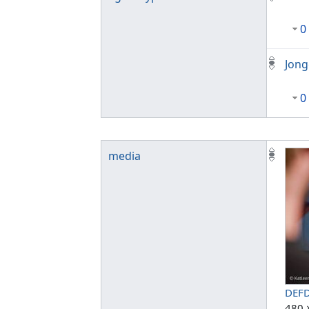
0
Jong
0
media
DEFD
480 