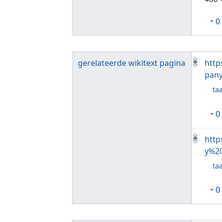
0
gerelateerde wikitext pagina
http
pan
taa
0
http
y%2
taa
0