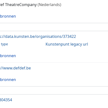
def TheatreCompany
(Nederlands)
 bronnen
s://data.kunsten.be/organisations/373422
Kunstenpunt legacy url
l type
 bronnen
://www.defdef.be
 bronnen
804354