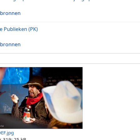
 bronnen
e Publieken (PK)
 bronnen
EF.jpg
× 319; 25 kB