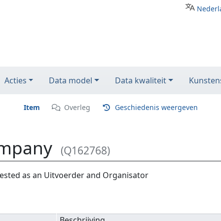
Nederl
Acties
Data model
Data kwaliteit
Kunstens
Item
Overleg
Geschiedenis weergeven
ompany
(Q162768)
ested as an Uitvoerder and Organisator
Beschrijving