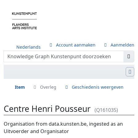
Account aanmaken
Aanmelden
Nederlands
Item
Overleg
Geschiedenis weergeven
Centre Henri Pousseur
(Q161035)
Ga naar:
navigatie
,
zoeken
Organisation from data.kunsten.be, ingested as an
Uitvoerder and Organisator