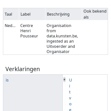
Ook bekend
Taal
Label
Beschrijving
als
Nederlands
Centre
Organisation
Henri
from
Pousseur
data.kunsten.be,
ingested as an
Uitvoerder and
Organisator
Verklaringen
is
U
i
t
v
o
e