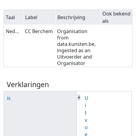
Ook bekend
Taal
Label
Beschrijving
als
Nederlands
CC Berchem
Organisation
from
data.kunsten.be,
ingested as an
Uitvoerder and
Organisator
Verklaringen
is
U
i
t
v
o
e