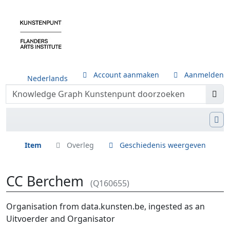
Account aanmaken
Aanmelden
Nederlands
Item
Overleg
Geschiedenis weergeven
CC Berchem
(Q160655)
Ga naar:
navigatie
,
zoeken
Organisation from data.kunsten.be, ingested as an
Uitvoerder and Organisator