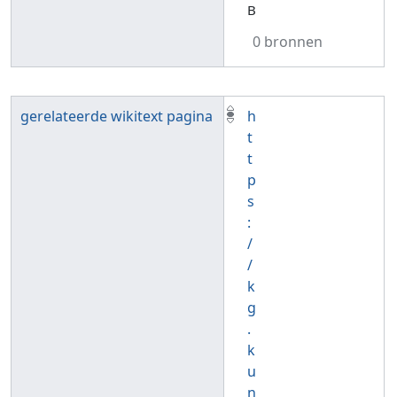
B
0 bronnen
gerelateerde wikitext pagina
h
t
t
p
s
:
/
/
k
g
.
k
u
n