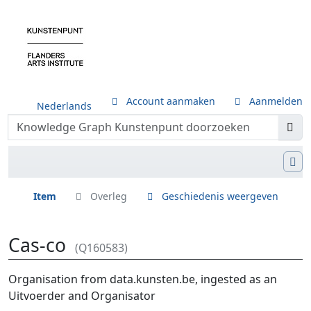
Account aanmaken
Aanmelden
Nederlands
Item
Overleg
Geschiedenis weergeven
Cas-co
(Q160583)
Ga naar:
navigatie
,
zoeken
Organisation from data.kunsten.be, ingested as an
Uitvoerder and Organisator