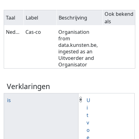
Ook bekend
Taal
Label
Beschrijving
als
Nederlands
Cas-co
Organisation
from
data.kunsten.be,
ingested as an
Uitvoerder and
Organisator
Verklaringen
is
U
i
t
v
o
e