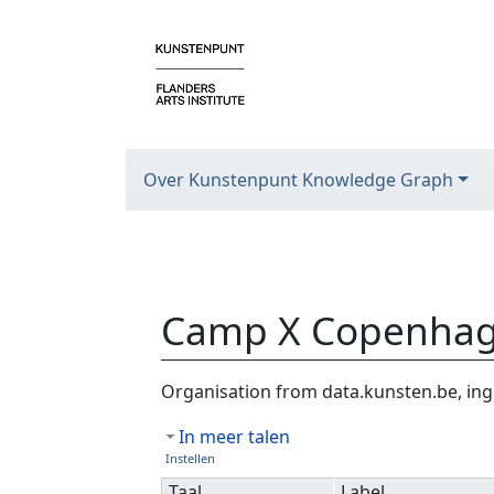
Over Kunstenpunt Knowledge Graph
Camp X Copenha
Ga naar:
navigatie
,
zoeken
Organisation from data.kunsten.be, ing
In meer talen
Instellen
Taal
Label