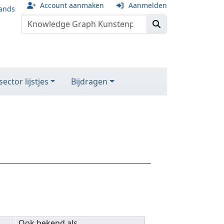
Account aanmaken
Aanmelden
ands
ector lijstjes
Bijdragen
Ook bekend als