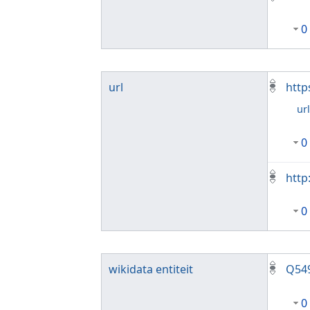
0
url
http
ur
0
http
0
wikidata entiteit
Q54
0