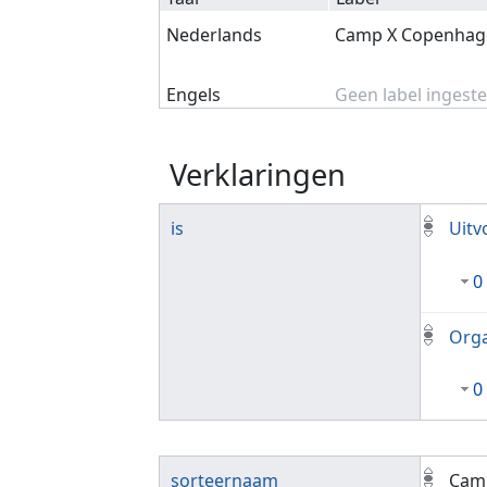
Nederlands
Camp X Copenhag
Engels
Geen label ingeste
Verklaringen
is
Uitv
0
Orga
0
sorteernaam
Cam