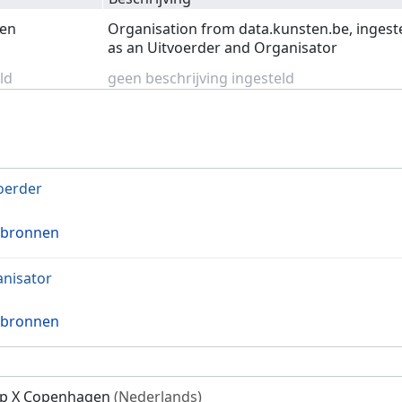
en
Organisation from data.kunsten.be, ingest
as an Uitvoerder and Organisator
ld
geen beschrijving ingesteld
oerder
 bronnen
nisator
 bronnen
p X Copenhagen
(Nederlands)