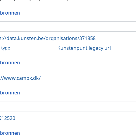
 bronnen
s://data.kunsten.be/organisations/371858
Kunstenpunt legacy url
l type
 bronnen
://www.campx.dk/
 bronnen
912520
 bronnen