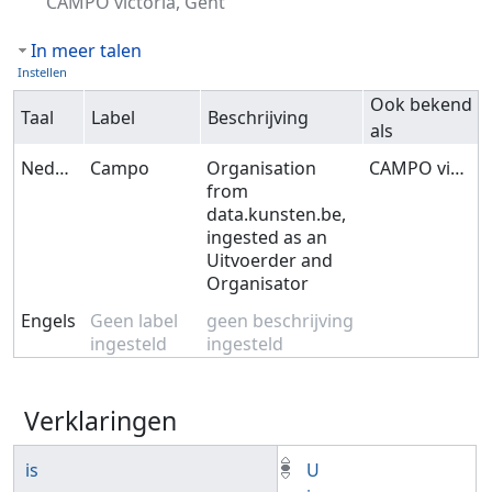
CAMPO victoria, Gent
In meer talen
Instellen
Ook bekend
Taal
Label
Beschrijving
als
Nederlands
Campo
Organisation
CAMPO victoria, Gent
from
data.kunsten.be,
ingested as an
Uitvoerder and
Organisator
Engels
Geen label
geen beschrijving
ingesteld
ingesteld
Verklaringen
is
U