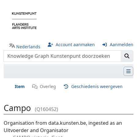
Account aanmaken
Aanmelden
Nederlands
Item
Overleg
Geschiedenis weergeven
Campo
(Q160452)
Ga naar:
navigatie
,
zoeken
Organisation from data.kunsten.be, ingested as an
Uitvoerder and Organisator