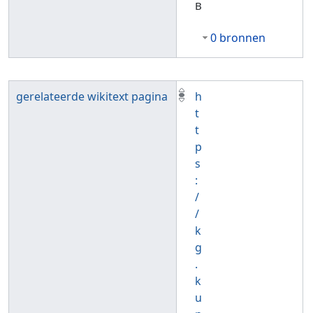
B
0 bronnen
gerelateerde wikitext pagina
h
t
t
p
s
:
/
/
k
g
.
k
u