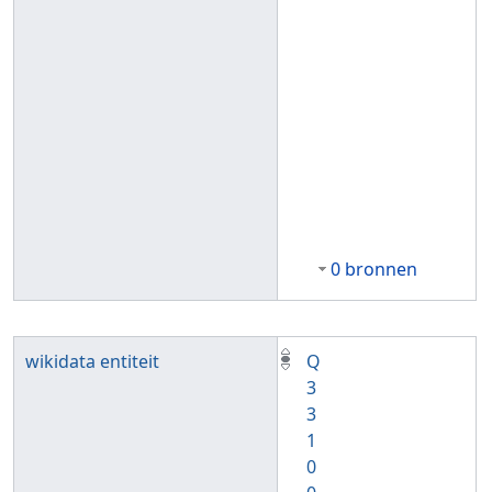
0 bronnen
wikidata entiteit
Q
3
3
1
0