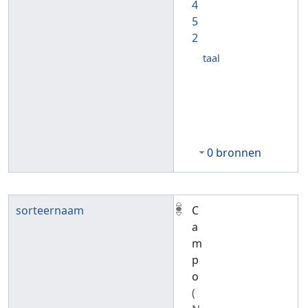
4
5
2
taal
0 bronnen
sorteernaam
C
a
m
p
o
(