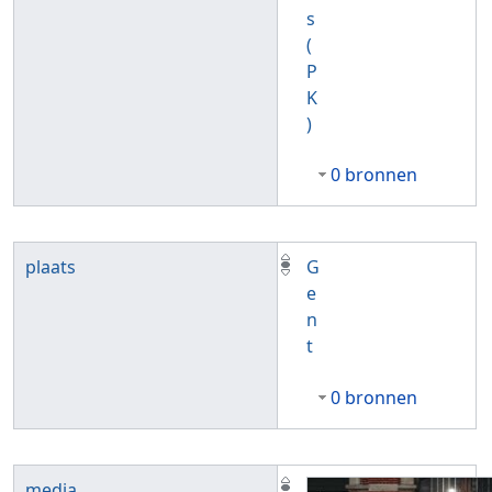
s
(
P
K
)
0 bronnen
plaats
G
e
n
t
0 bronnen
media