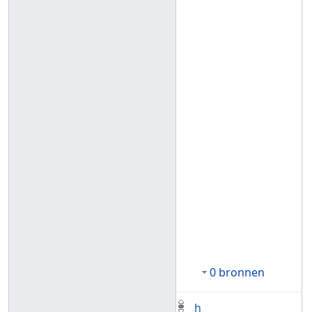
0 bronnen
h