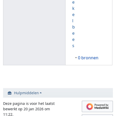
e
k
e
l
b
e
e
s
0 bronnen
Hulpmiddelen
Deze pagina is voor het laatst
bewerkt op 20 jan 2026 om
11:22.