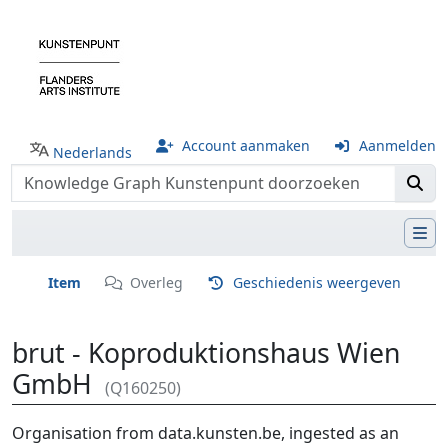
Account aanmaken
Aanmelden
Nederlands
Item
Overleg
Geschiedenis weergeven
brut - Koproduktionshaus Wien
GmbH
(Q160250)
Ga naar:
navigatie
,
zoeken
Organisation from data.kunsten.be, ingested as an