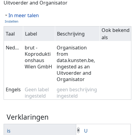
Uitvoerder and Organisator
In meer talen
Instellen
Ook bekend
Taal
Label
Beschrijving
als
Nederlands
brut -
Organisation
Koprodukti
from
onshaus
data.kunsten.be,
Wien GmbH
ingested as an
Uitvoerder and
Organisator
Engels
Geen label
geen beschrijving
ingesteld
ingesteld
Verklaringen
is
U