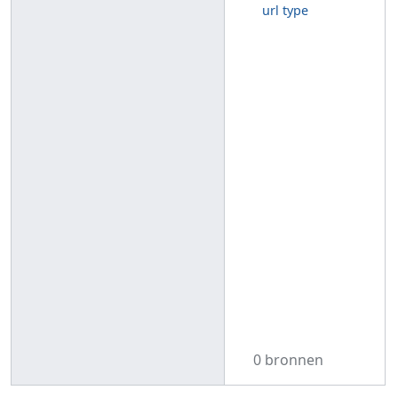
url type
0 bronnen