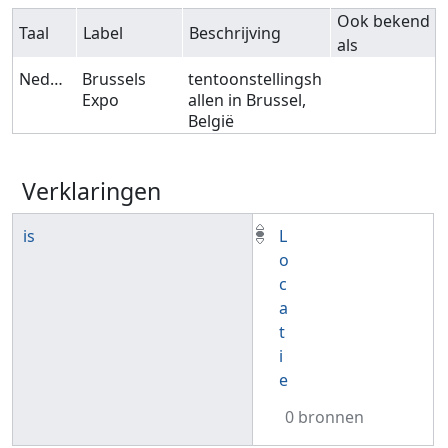
Ook bekend
Taal
Label
Beschrijving
als
Nederlands
Brussels
tentoonstellingsh
Expo
allen in Brussel,
België
Verklaringen
is
L
o
c
a
t
i
e
0 bronnen