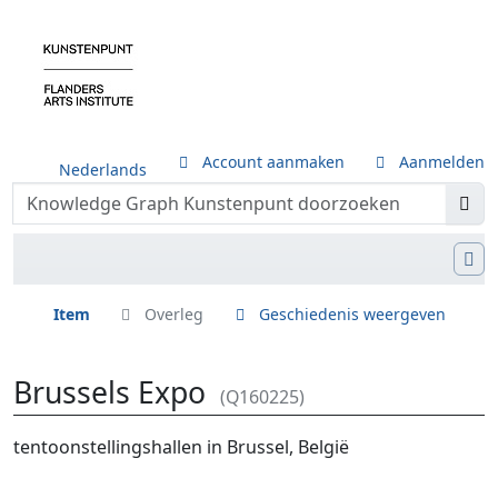
Account aanmaken
Aanmelden
Nederlands
Item
Overleg
Geschiedenis weergeven
Brussels Expo
(Q160225)
Ga naar:
navigatie
,
zoeken
tentoonstellingshallen in Brussel, België