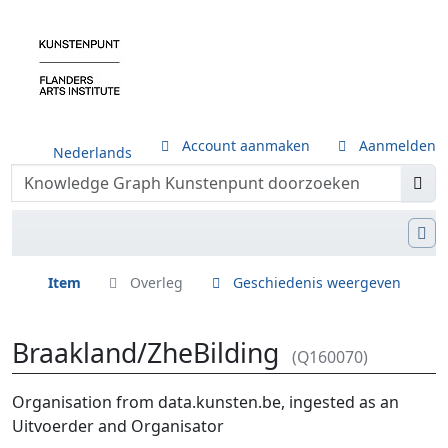
Account aanmaken
Aanmelden
Nederlands
Item
Overleg
Geschiedenis weergeven
Braakland/ZheBilding
(Q160070)
Ga naar:
navigatie
,
zoeken
Organisation from data.kunsten.be, ingested as an
Uitvoerder and Organisator