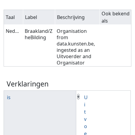
Ook bekend
Taal
Label
Beschrijving
als
Nederlands
Braakland/Z
Organisation
heBilding
from
data.kunsten.be,
ingested as an
Uitvoerder and
Organisator
Verklaringen
is
U
i
t
v
o
e