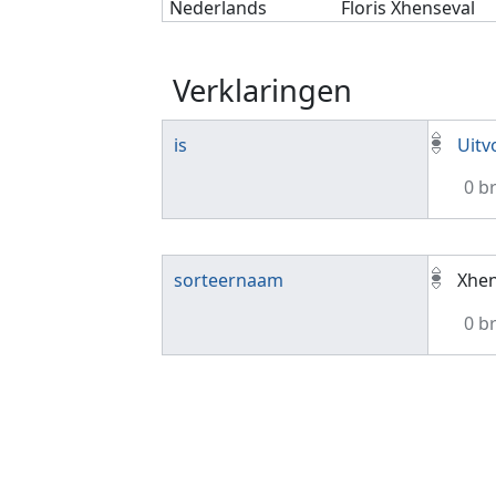
Nederlands
Floris Xhenseval
Verklaringen
is
Uitv
0 b
sorteernaam
Xhen
0 b