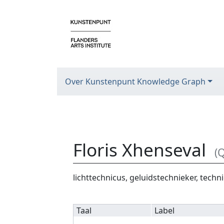
Over Kunstenpunt Knowledge Graph
Floris Xhenseval
(
Ga naar:
navigatie
,
zoeken
lichttechnicus, geluidstechnieker, techn
Taal
Label