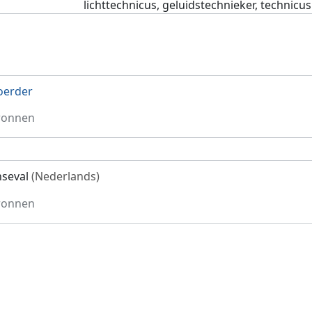
lichttechnicus, geluidstechnieker, technicus
oerder
ronnen
seval
(Nederlands)
ronnen