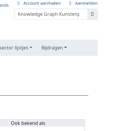
Account aanmaken
Aanmelden
ands
ector lijstjes
Bijdragen
Ook bekend als