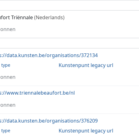
fort Triënnale
(Nederlands)
ronnen
s://data.kunsten.be/organisations/372134
Kunstenpunt legacy url
l type
ronnen
s://www.triennalebeaufort.be/nl
ronnen
s://data.kunsten.be/organisations/376209
Kunstenpunt legacy url
l type