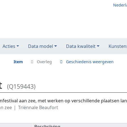
Nederl
Acties
Data model
Data kwaliteit
Kunstens
Item
Overleg
Geschiedenis weergeven
t
(Q159443)
enfestival aan zee, met werken op verschillende plaatsen la
an zee
Triënnale Beaufort
Beschrijving