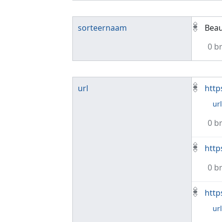
sorteernaam
Beau
0 b
url
http
ur
0 b
http
0 b
http
ur