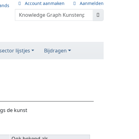
Account aanmaken
Aanmelden
ands
ector lijstjes
Bijdragen
ngs de kunst
Ook bekend als