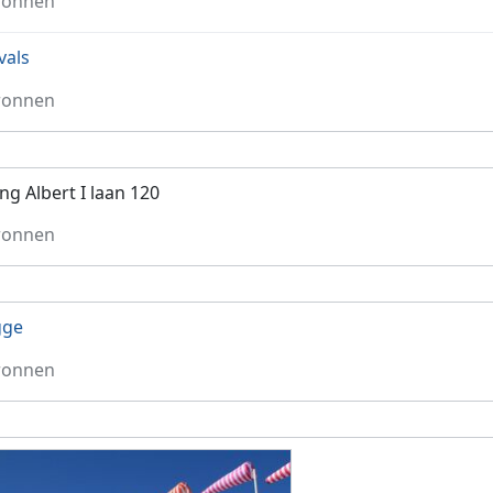
ronnen
vals
ronnen
ng Albert I laan 120
ronnen
gge
ronnen