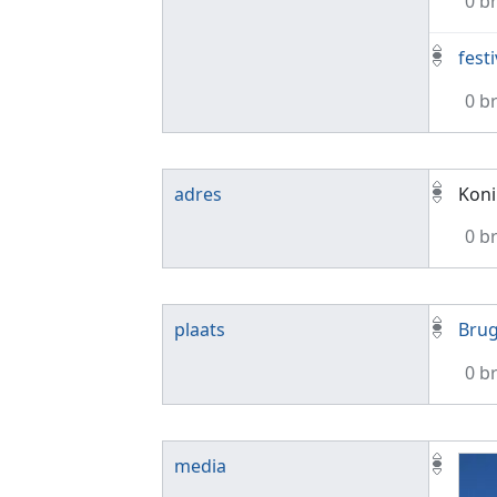
0 b
festi
0 b
adres
Koni
0 b
plaats
Bru
0 b
media