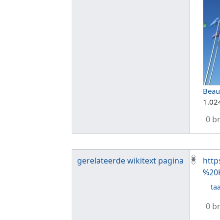
Beau
1.02
0 b
gerelateerde wikitext pagina
http
%20
taa
0 b