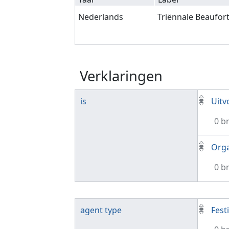
Nederlands
Triënnale Beaufor
Verklaringen
is
Uitv
0 b
Orga
0 b
agent type
Fest