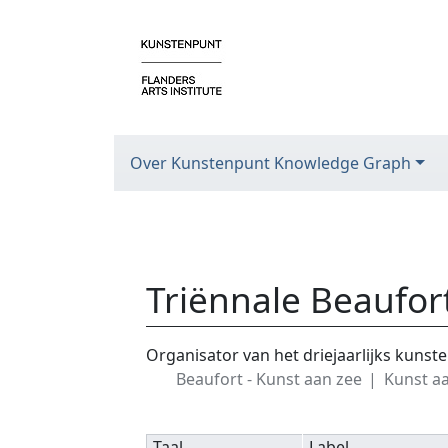
Over Kunstenpunt Knowledge Graph
Triënnale Beaufor
Ga naar:
navigatie
,
zoeken
Organisator van het driejaarlijks kunst
Beaufort - Kunst aan zee
Kunst a
Taal
Label