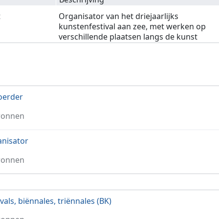
t
Organisator van het driejaarlijks
kunstenfestival aan zee, met werken op
verschillende plaatsen langs de kunst
oerder
ronnen
nisator
ronnen
ivals, biënnales, triënnales (BK)