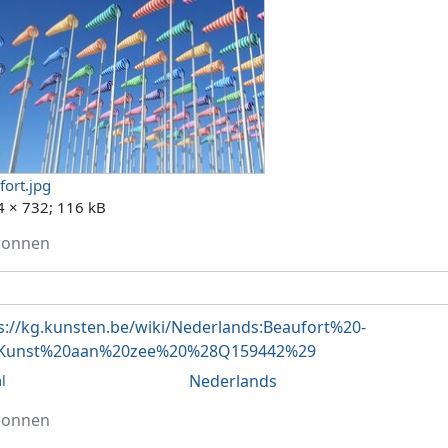
fort.jpg
4 × 732; 116 kB
ronnen
s://kg.kunsten.be/wiki/Nederlands:Beaufort%20-
Kunst%20aan%20zee%20%28Q159442%29
Nederlands
l
ronnen