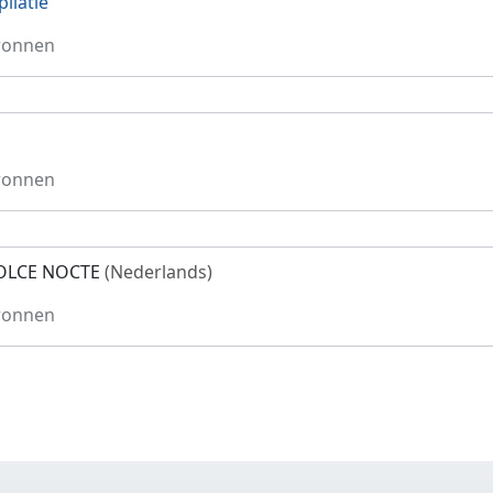
ilatie
ronnen
ronnen
OLCE NOCTE
(Nederlands)
ronnen