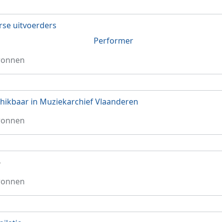
rse uitvoerders
Performer
ronnen
hikbaar in Muziekarchief Vlaanderen
ronnen
6
ronnen