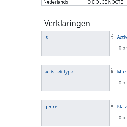
Nederlands
O DOLCE NOCTE
Verklaringen
is
Activ
0 b
activiteit type
Muzi
0 b
genre
Klas
0 b