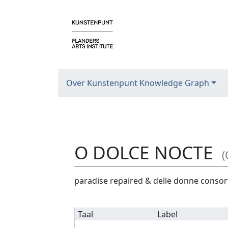
Over Kunstenpunt Knowledge Graph
O DOLCE NOCTE
(
Ga naar:
navigatie
,
zoeken
paradise repaired & delle donne consor
Taal
Label