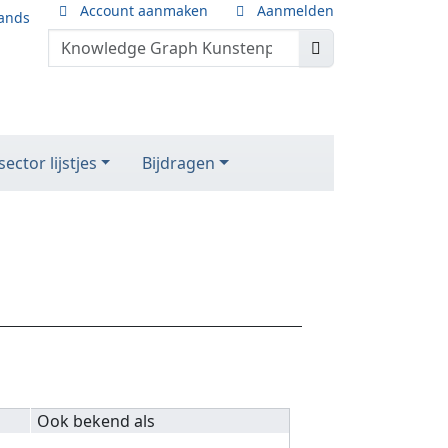
Account aanmaken
Aanmelden
ands
ector lijstjes
Bijdragen
Ook bekend als