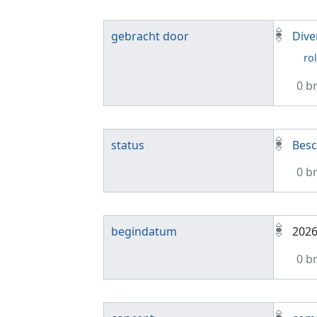
gebracht door
Dive
rol
0 b
status
Besc
0 b
begindatum
202
0 b