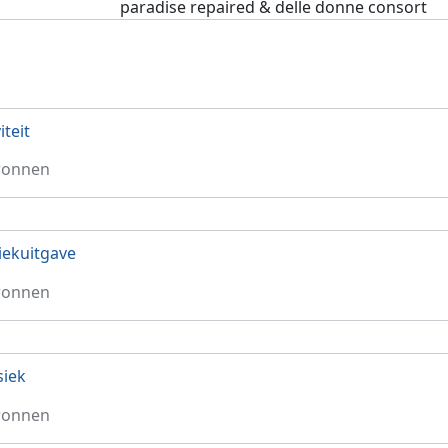
paradise repaired & delle donne consort
iteit
ronnen
ekuitgave
ronnen
siek
ronnen