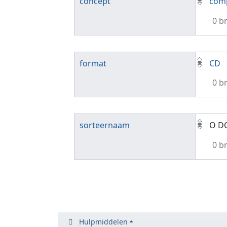
concept
comp
0 b
format
CD
0 b
sorteernaam
O D
0 b
Hulpmiddelen