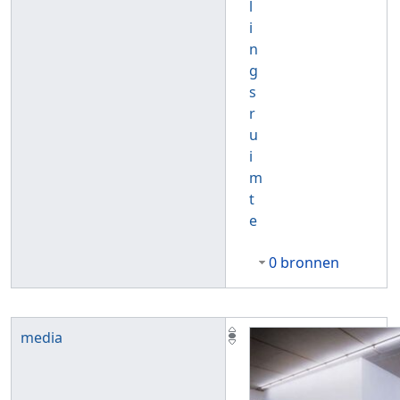
l
i
n
g
s
r
u
i
m
t
e
0 bronnen
media