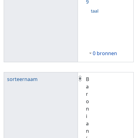
9
taal
0 bronnen
sorteernaam
B
a
r
o
n
i
a
n