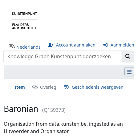
Account aanmaken
Aanmelden
Nederlands
Item
Overleg
Geschiedenis weergeven
Baronian
(Q159373)
Ga naar:
navigatie
,
zoeken
Organisation from data.kunsten.be, ingested as an
Uitvoerder and Organisator