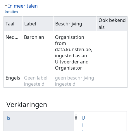
In meer talen
Instellen
Ook bekend
Taal
Label
Beschrijving
als
Nederlands
Baronian
Organisation
from
data.kunsten.be,
ingested as an
Uitvoerder and
Organisator
Engels
Geen label
geen beschrijving
ingesteld
ingesteld
Verklaringen
is
U
i