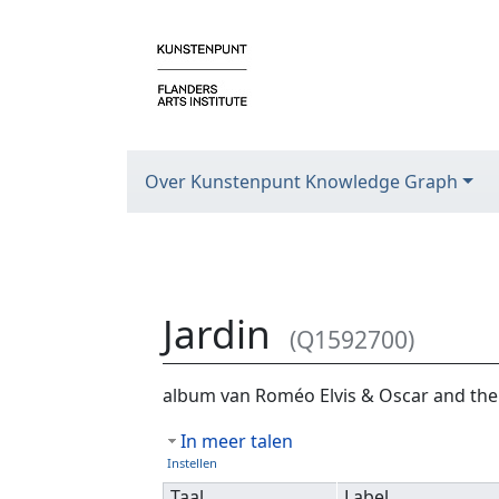
Over Kunstenpunt Knowledge Graph
Jardin
(Q1592700)
Ga naar:
navigatie
,
zoeken
album van Roméo Elvis & Oscar and the 
In meer talen
Instellen
Taal
Label