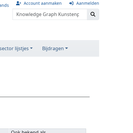
Account aanmaken
Aanmelden
ands
ector lijstjes
Bijdragen
Ook bekend als