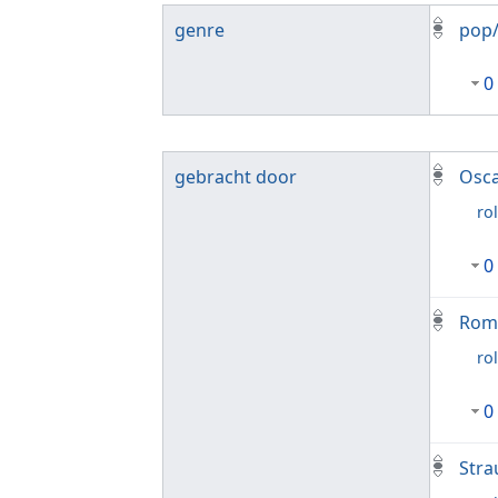
genre
pop/
0
gebracht door
Osca
rol
0
Romé
rol
0
Stra