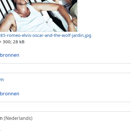
85-romeo-elvis-oscar-and-the-wolf-jardin.jpg
× 300; 28 kB
 bronnen
um
 bronnen
in
(Nederlands)