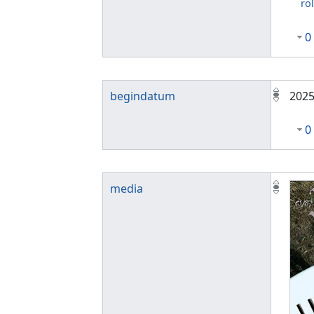
rol
0
begindatum
202
0
media