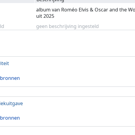
album van Roméo Elvis & Oscar and the Wo
uit 2025
ld
geen beschrijving ingesteld
iteit
 bronnen
ekuitgave
 bronnen