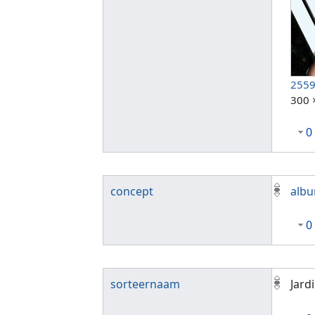
2559
300 
0
concept
alb
0
sorteernaam
Jard