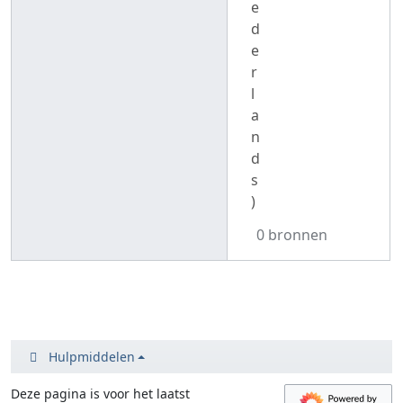
e
d
e
r
l
a
n
d
s
)
0 bronnen
Hulpmiddelen
Deze pagina is voor het laatst