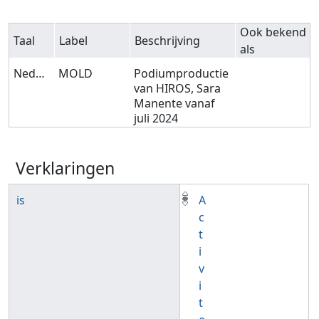
Ook bekend
Taal
Label
Beschrijving
als
Nederlands
MOLD
Podiumproductie
van HIROS, Sara
Manente vanaf
juli 2024
Verklaringen
is
A
c
t
i
v
i
t