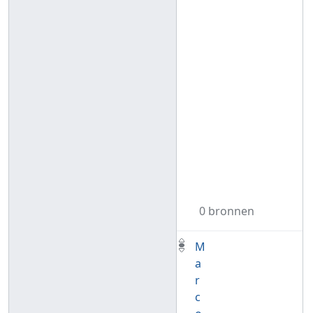
0 bronnen
M
a
r
c