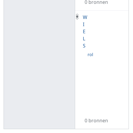
0 bronnen
W
I
E
L
S
rol
0 bronnen