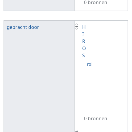
0 bronnen
gebracht door
H
I
R
O
S
rol
0 bronnen