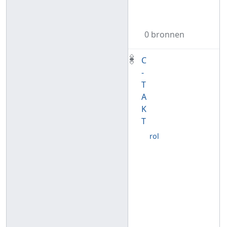
0 bronnen
C
-
T
A
K
T
rol