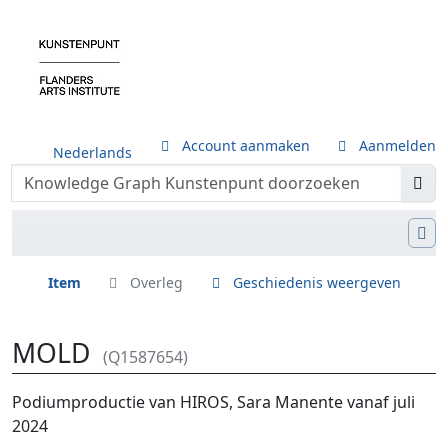
Account aanmaken
Aanmelden
Nederlands
Item
Overleg
Geschiedenis weergeven
MOLD
(Q1587654)
Ga naar:
navigatie
,
zoeken
Podiumproductie van HIROS, Sara Manente vanaf juli
2024