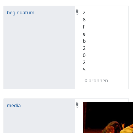
begindatum
2
8
f
e
b
2
0
2
5
0 bronnen
media