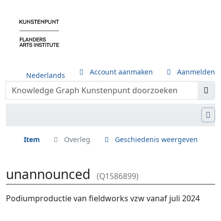
Account aanmaken
Aanmelden
Nederlands
Item
Overleg
Geschiedenis weergeven
unannounced
(Q1586899)
Ga naar:
navigatie
,
zoeken
Podiumproductie van fieldworks vzw vanaf juli 2024