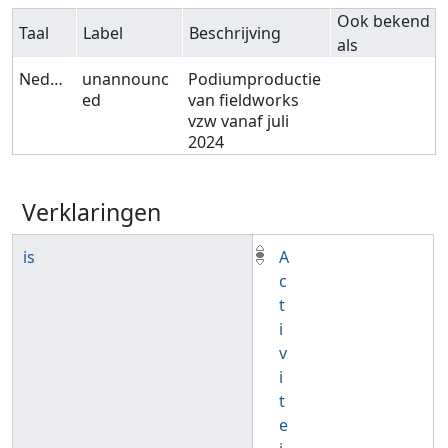
Ook bekend
Taal
Label
Beschrijving
als
Nederlands
unannounc
Podiumproductie
ed
van fieldworks
vzw vanaf juli
2024
Verklaringen
is
A
c
t
i
v
i
t
e