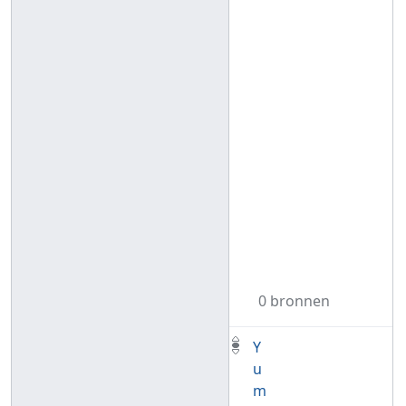
0 bronnen
Y
u
m