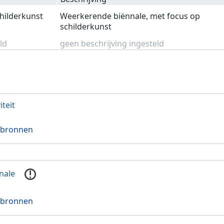
childerkunst
Weerkerende biënnale, met focus op
schilderkunst
ld
geen beschrijving ingesteld
iteit
 bronnen
nale
 bronnen