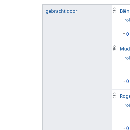
gebracht door
Biën
rol
0
Mude
rol
0
Rog
rol
0