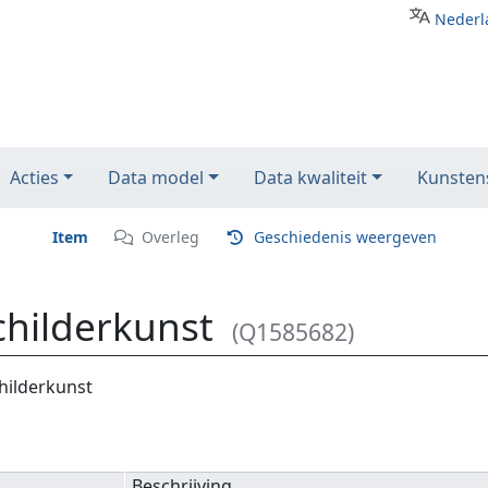
Nederl
Acties
Data model
Data kwaliteit
Kunstens
Item
Overleg
Geschiedenis weergeven
childerkunst
(Q1585682)
hilderkunst
Beschrijving