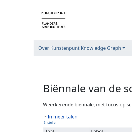
Over Kunstenpunt Knowledge Graph
Biënnale van de s
Ga naar:
navigatie
,
zoeken
Weerkerende biënnale, met focus op sc
In meer talen
Instellen
Taal
Label