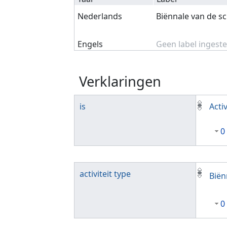
Nederlands
Biënnale van de s
Engels
Geen label ingeste
Verklaringen
is
Activ
0
activiteit type
Biën
0