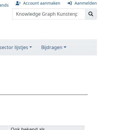
Account aanmaken
Aanmelden
ands
ector lijstjes
Bijdragen
Ook bekend als