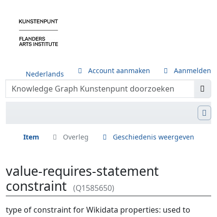
Account aanmaken
Aanmelden
Nederlands
Item
Overleg
Geschiedenis weergeven
value-requires-statement
constraint
(Q1585650)
Ga naar:
navigatie
,
zoeken
type of constraint for Wikidata properties: used to