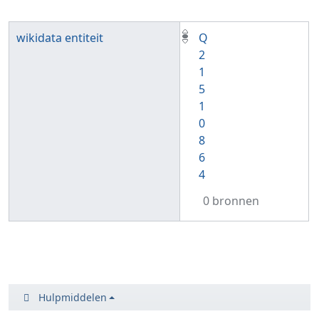
wikidata entiteit
Q
2
1
5
1
0
8
6
4
0 bronnen
Hulpmiddelen