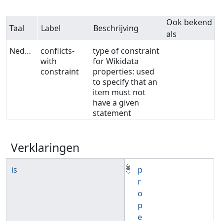
Ook bekend
Taal
Label
Beschrijving
als
Nederlands
conflicts-
type of constraint
with
for Wikidata
constraint
properties: used
to specify that an
item must not
have a given
statement
Verklaringen
is
p
r
o
p
e