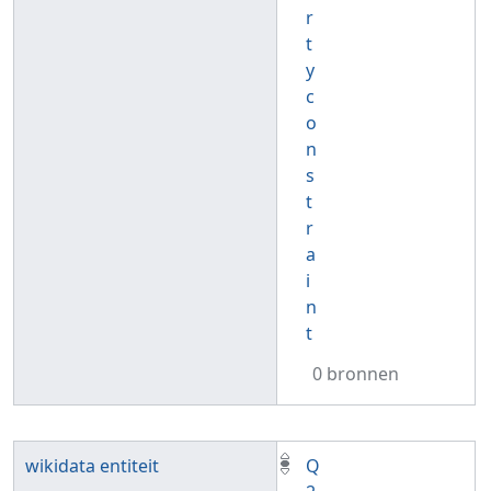
r
t
y
c
o
n
s
t
r
a
i
n
t
0 bronnen
wikidata entiteit
Q