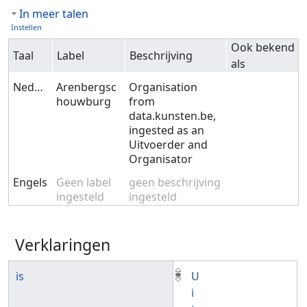
In meer talen
Instellen
Ook bekend
Taal
Label
Beschrijving
als
Nederlands
Arenbergsc
Organisation
houwburg
from
data.kunsten.be,
ingested as an
Uitvoerder and
Organisator
Engels
Geen label
geen beschrijving
ingesteld
ingesteld
Verklaringen
is
U
i