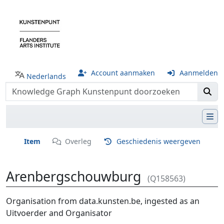
Account aanmaken
Aanmelden
Nederlands
Item
Overleg
Geschiedenis weergeven
Arenbergschouwburg
(Q158563)
Ga naar:
navigatie
,
zoeken
Organisation from data.kunsten.be, ingested as an
Uitvoerder and Organisator