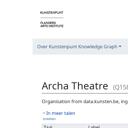
Over Kunstenpunt Knowledge Graph
Archa Theatre
(Q15
Ga naar:
navigatie
,
zoeken
Organisation from data.kunsten.be, ing
In meer talen
Instellen
Taal
Label