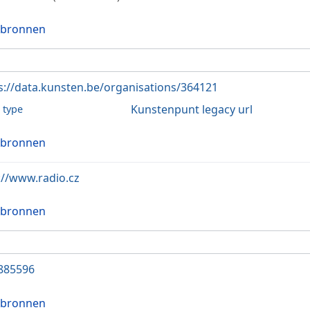
 bronnen
s://data.kunsten.be/organisations/364121
Kunstenpunt legacy url
l type
 bronnen
://www.radio.cz
 bronnen
885596
 bronnen