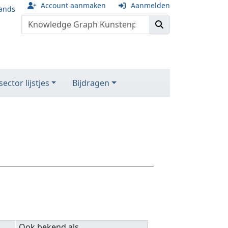
Account aanmaken
Aanmelden
ands
ector lijstjes
Bijdragen
Ook bekend als