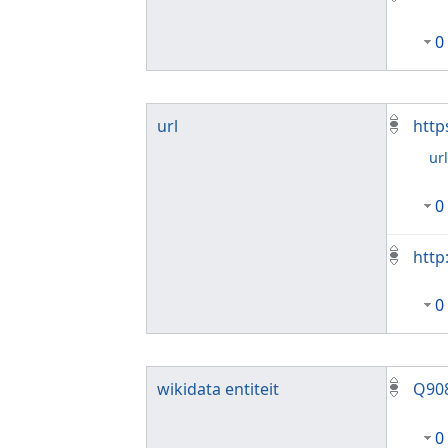
0
url
http
ur
0
http
0
wikidata entiteit
Q90
0