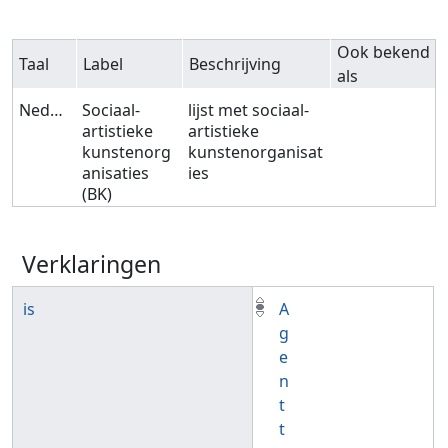
Ook bekend
Taal
Label
Beschrijving
als
Nederlands
Sociaal-
lijst met sociaal-
artistieke
artistieke
kunstenorg
kunstenorganisat
anisaties
ies
(BK)
Verklaringen
is
A
g
e
n
t
t