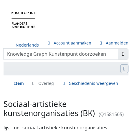
Account aanmaken
Aanmelden
Nederlands
Item
Overleg
Geschiedenis weergeven
Sociaal-artistieke
kunstenorganisaties (BK)
(Q1581565)
Ga naar:
navigatie
,
zoeken
lijst met sociaal-artistieke kunstenorganisaties