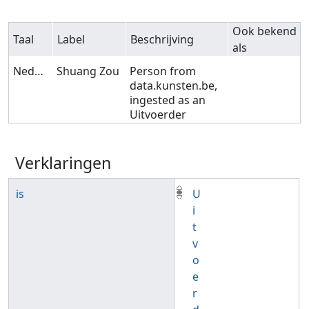
Ook bekend
Taal
Label
Beschrijving
als
Nederlands
Shuang Zou
Person from
data.kunsten.be,
ingested as an
Uitvoerder
Verklaringen
is
U
i
t
v
o
e
r