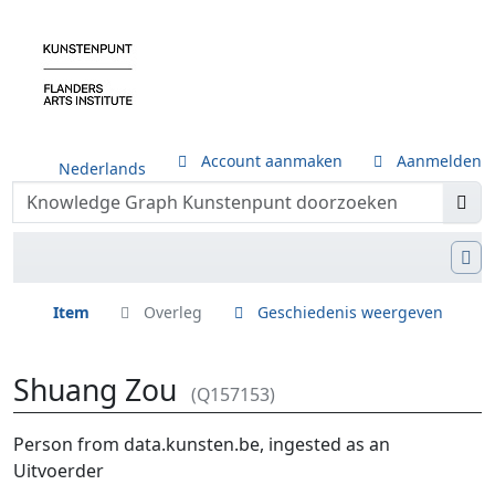
Account aanmaken
Aanmelden
Nederlands
Item
Overleg
Geschiedenis weergeven
Shuang Zou
(Q157153)
Ga naar:
navigatie
,
zoeken
Person from data.kunsten.be, ingested as an
Uitvoerder