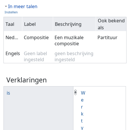
In meer talen
Instellen
Ook bekend
Taal
Label
Beschrijving
als
Nederlands
Compositie
Een muzikale
Partituur
compositie
Engels
Geen label
geen beschrijving
ingesteld
ingesteld
Verklaringen
is
W
e
r
k
t
y