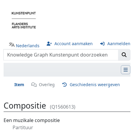
Account aanmaken
Aanmelden
Nederlands
Item
Overleg
Geschiedenis weergeven
Compositie
(Q1560613)
Ga naar:
navigatie
,
zoeken
Een muzikale compositie
Partituur