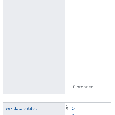
0 bronnen
wikidata entiteit
Q
5