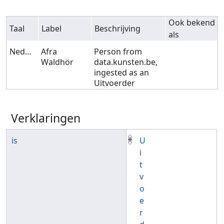
Ook bekend
Taal
Label
Beschrijving
als
Nederlands
Afra
Person from
Waldhör
data.kunsten.be,
ingested as an
Uitvoerder
Verklaringen
is
U
i
t
v
o
e
r