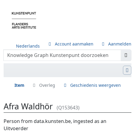
Account aanmaken
Aanmelden
Nederlands
Item
Overleg
Geschiedenis weergeven
Afra Waldhör
(Q153643)
Ga naar:
navigatie
,
zoeken
Person from data.kunsten.be, ingested as an
Uitvoerder