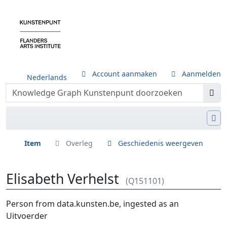
Account aanmaken
Aanmelden
Nederlands
Item
Overleg
Geschiedenis weergeven
Elisabeth Verhelst
(Q151101)
Ga naar:
navigatie
,
zoeken
Person from data.kunsten.be, ingested as an
Uitvoerder