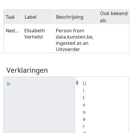
Ook bekend
Taal
Label
Beschrijving
als
Nederlands
Elisabeth
Person from
Verhelst
data.kunsten.be,
ingested as an
Uitvoerder
Verklaringen
is
U
i
t
v
o
e
r