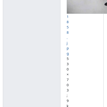
1
8
5
8
.
j
p
g
5
3
0
×
7
0
3
;
9
k