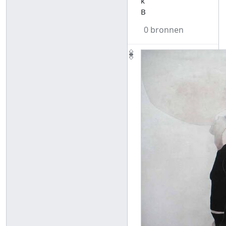
k
B
0 bronnen