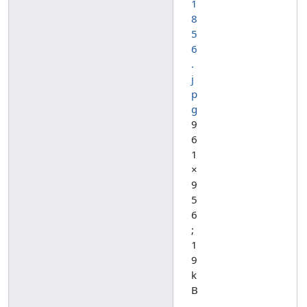
1
8
5
6
.
j
p
g
9
6
1
×
9
5
6
;
1
9
k
B