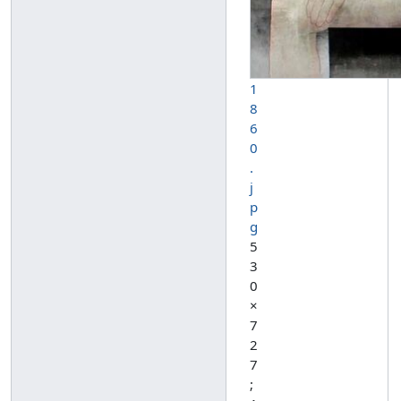
1
8
6
0
.
j
p
g
5
3
0
×
7
2
7
;