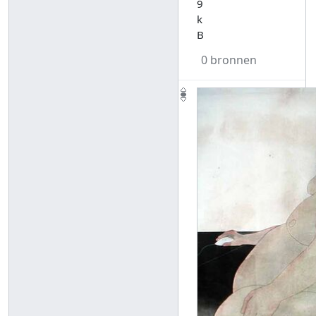
9
k
B
0 bronnen