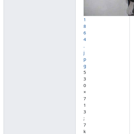
1
8
6
4
.
j
p
g
5
3
0
×
7
1
3
;
7
k