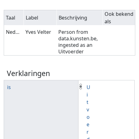
Ook bekend
Taal
Label
Beschrijving
als
Nederlands
Yves Velter
Person from
data.kunsten.be,
ingested as an
Uitvoerder
Verklaringen
is
U
i
t
v
o
e
r