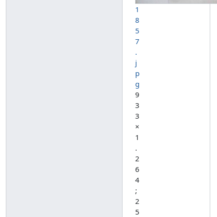
1
8
5
7
.
j
p
g
9
3
3
×
1
.
2
6
4
;
2
5