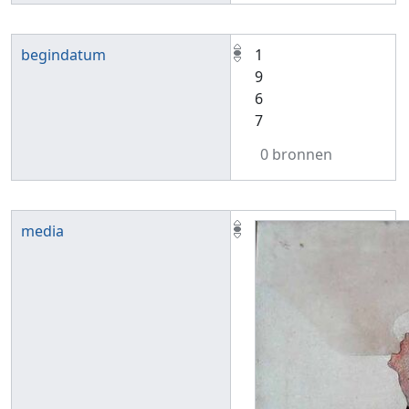
begindatum
1
9
6
7
0 bronnen
media