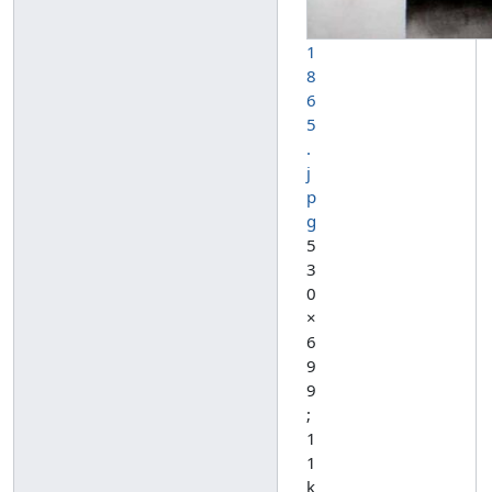
1
8
6
5
.
j
p
g
5
3
0
×
6
9
9
;
1
1
k