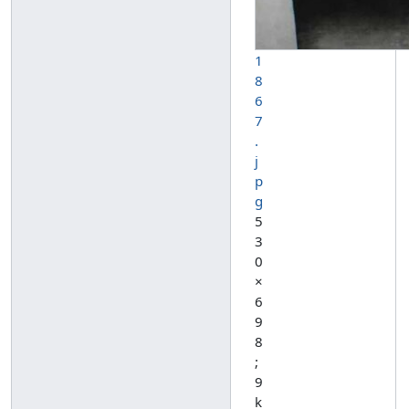
1
8
6
7
.
j
p
g
5
3
0
×
6
9
8
;
9
k