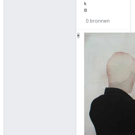
k
B
0 bronnen