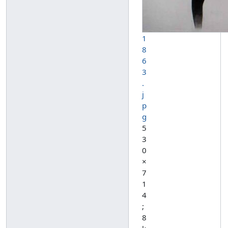
1
8
6
3
.
j
p
g
5
3
0
×
7
1
4
;
8