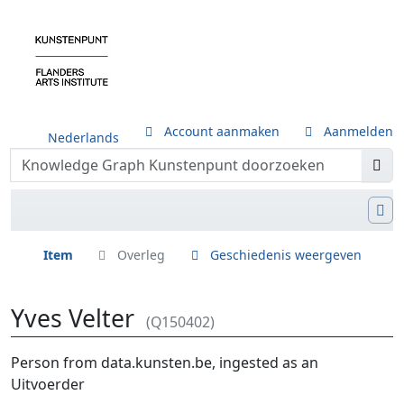
Account aanmaken
Aanmelden
Nederlands
Item
Overleg
Geschiedenis weergeven
Yves Velter
(Q150402)
Ga naar:
navigatie
,
zoeken
Person from data.kunsten.be, ingested as an
Uitvoerder