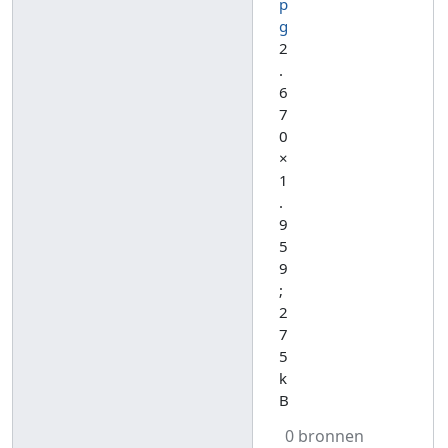
p
g
2
.
6
7
0
×
1
.
9
5
9
;
2
7
5
k
B
0 bronnen