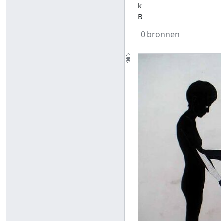
k
B
0 bronnen