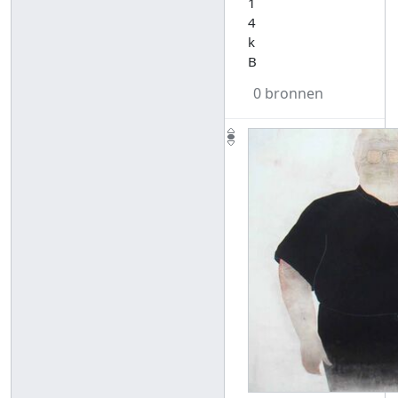
1
4
k
B
0 bronnen