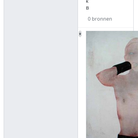
k
B
0 bronnen