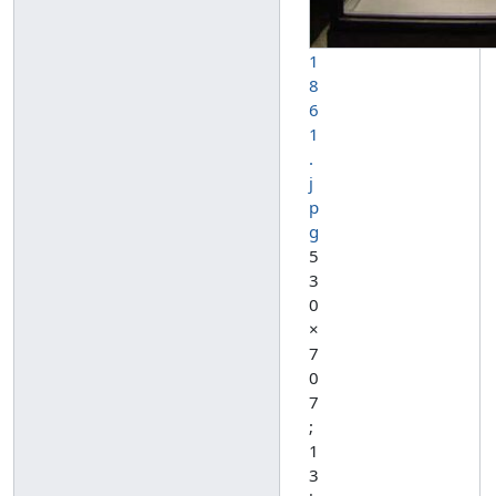
1
8
6
1
.
j
p
g
5
3
0
×
7
0
7
;
1
3