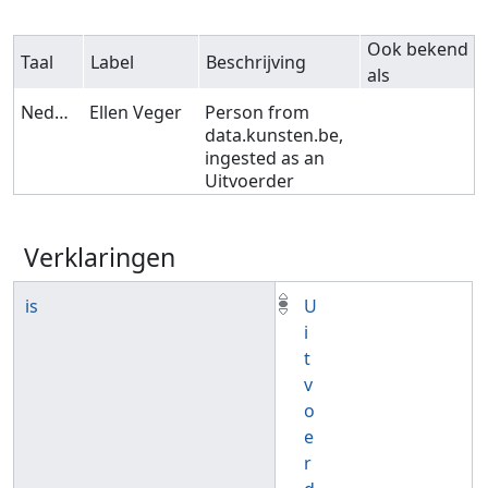
Ook bekend
Taal
Label
Beschrijving
als
Nederlands
Ellen Veger
Person from
data.kunsten.be,
ingested as an
Uitvoerder
Verklaringen
is
U
i
t
v
o
e
r