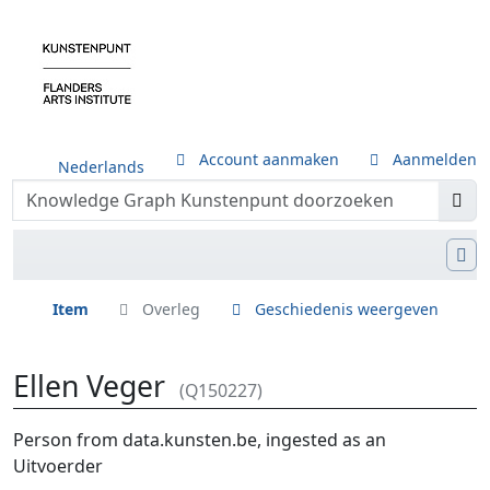
Account aanmaken
Aanmelden
Nederlands
Item
Overleg
Geschiedenis weergeven
Ellen Veger
(Q150227)
Ga naar:
navigatie
,
zoeken
Person from data.kunsten.be, ingested as an
Uitvoerder