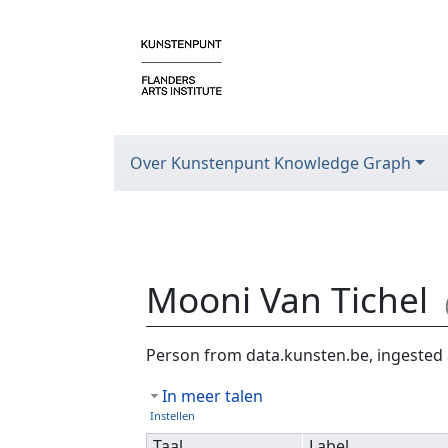
Over Kunstenpunt Knowledge Graph
Mooni Van Tichel
Ga naar:
navigatie
,
zoeken
Person from data.kunsten.be, ingested 
In meer talen
Instellen
Taal
Label