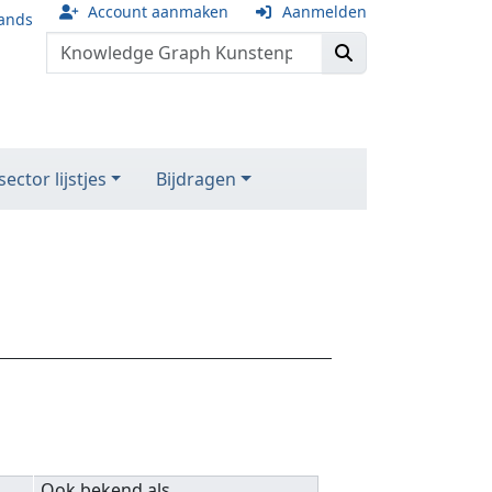
Account aanmaken
Aanmelden
ands
ector lijstjes
Bijdragen
Ook bekend als