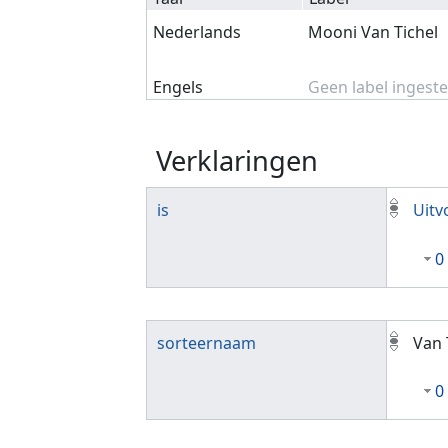
Nederlands
Mooni Van Tichel
Engels
Geen label ingeste
Verklaringen
is
Uitv
0
sorteernaam
Van 
0