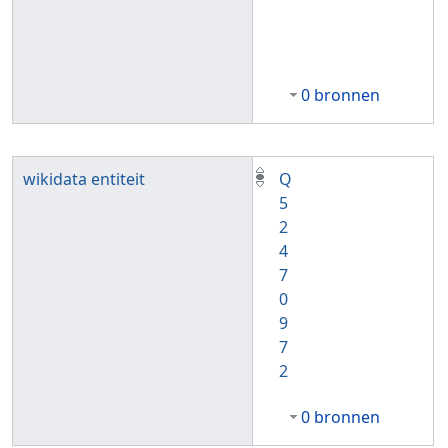
0 bronnen
wikidata entiteit
Q
5
2
4
7
0
9
7
2
0 bronnen