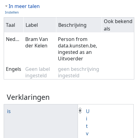
In meer talen
Instellen
Ook bekend
Taal
Label
Beschrijving
als
Nederlands
Bram Van
Person from
der Kelen
data.kunsten.be,
ingested as an
Uitvoerder
Engels
Geen label
geen beschrijving
ingesteld
ingesteld
Verklaringen
is
U
i
t
v