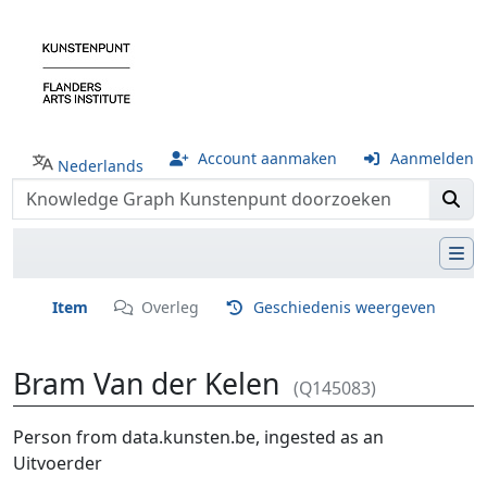
Account aanmaken
Aanmelden
Nederlands
Item
Overleg
Geschiedenis weergeven
Bram Van der Kelen
(Q145083)
Ga naar:
navigatie
,
zoeken
Person from data.kunsten.be, ingested as an
Uitvoerder