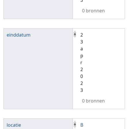
3
0 bronnen
einddatum
2
3
a
p
r
2
0
2
3
0 bronnen
locatie
B