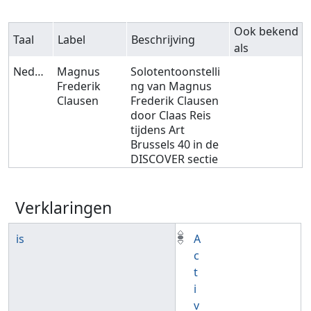
Ook bekend
Taal
Label
Beschrijving
als
Nederlands
Magnus
Solotentoonstelli
Frederik
ng van Magnus
Clausen
Frederik Clausen
door Claas Reis
tijdens Art
Brussels 40 in de
DISCOVER sectie
Verklaringen
is
A
c
t
i
v