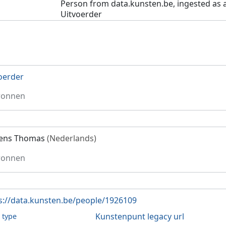
Person from data.kunsten.be, ingested as 
Uitvoerder
oerder
ronnen
vens Thomas
(Nederlands)
ronnen
s://data.kunsten.be/people/1926109
Kunstenpunt legacy url
l type