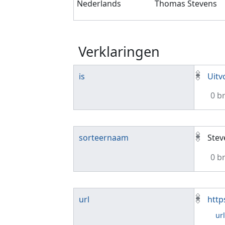
Nederlands
Thomas Stevens
Verklaringen
is
Uitv
0 b
sorteernaam
Ste
0 b
url
http
ur