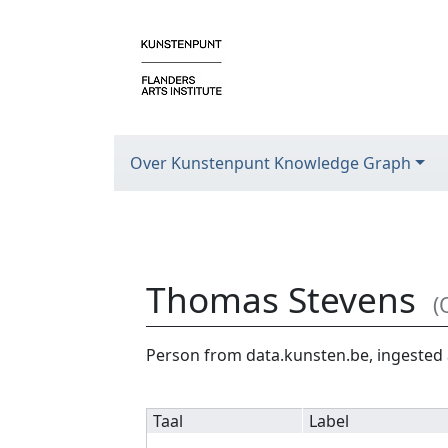
Over Kunstenpunt Knowledge Graph
Thomas Stevens
(
Ga naar:
navigatie
,
zoeken
Person from data.kunsten.be, ingested 
Taal
Label