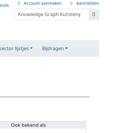
Account aanmaken
Aanmelden
ands
ector lijstjes
Bijdragen
Ook bekend als