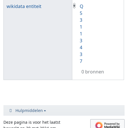
wikidata entiteit
Q
5
3
1
1
3
4
3
7
0 bronnen
Hulpmiddelen
Deze pagina is voor het laatst