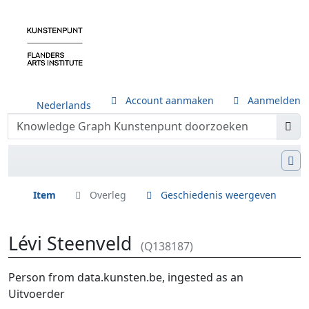
Account aanmaken
Aanmelden
Nederlands
Item
Overleg
Geschiedenis weergeven
Lévi Steenveld
(Q138187)
Ga naar:
navigatie
,
zoeken
Person from data.kunsten.be, ingested as an
Uitvoerder