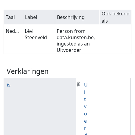
Ook bekend
Taal
Label
Beschrijving
als
Nederlands
Lévi
Person from
Steenveld
data.kunsten.be,
ingested as an
Uitvoerder
Verklaringen
is
U
i
t
v
o
e
r