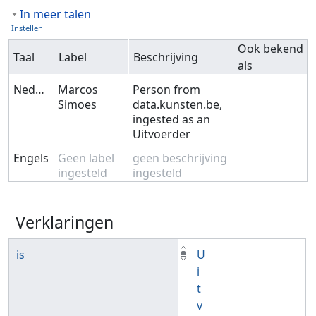
In meer talen
Instellen
Ook bekend
Taal
Label
Beschrijving
als
Nederlands
Marcos
Person from
Simoes
data.kunsten.be,
ingested as an
Uitvoerder
Engels
Geen label
geen beschrijving
ingesteld
ingesteld
Verklaringen
is
U
i
t
v