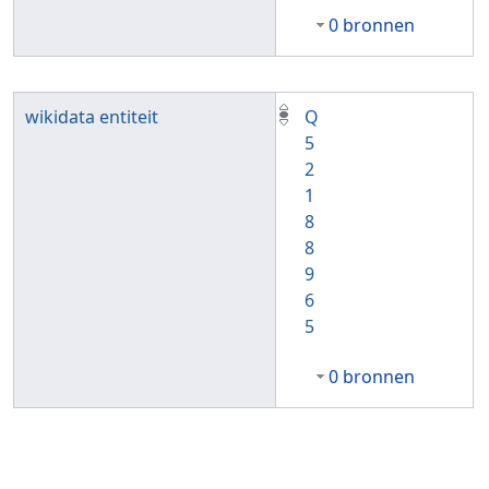
0 bronnen
wikidata entiteit
Q
5
2
1
8
8
9
6
5
0 bronnen