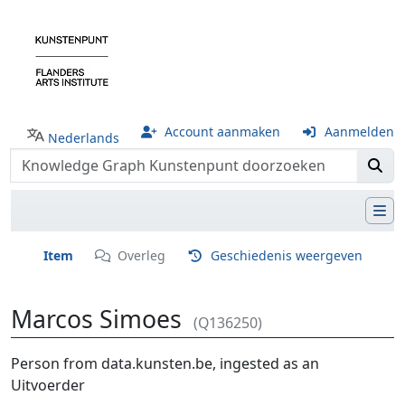
Account aanmaken
Aanmelden
Nederlands
Item
Overleg
Geschiedenis weergeven
Marcos Simoes
(Q136250)
Ga naar:
navigatie
,
zoeken
Person from data.kunsten.be, ingested as an
Uitvoerder