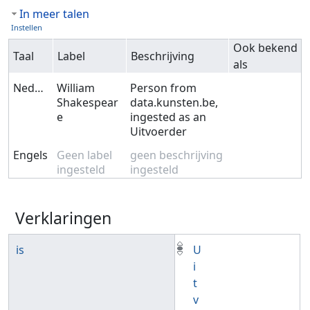
In meer talen
Instellen
Ook bekend
Taal
Label
Beschrijving
als
Nederlands
William
Person from
Shakespear
data.kunsten.be,
e
ingested as an
Uitvoerder
Engels
Geen label
geen beschrijving
ingesteld
ingesteld
Verklaringen
is
U
i
t
v