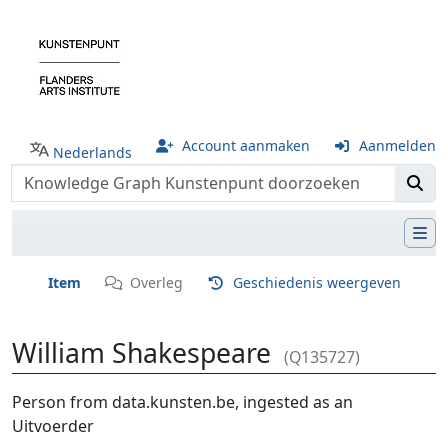
Account aanmaken
Aanmelden
Nederlands
Item
Overleg
Geschiedenis weergeven
William Shakespeare
(Q135727)
Ga naar:
navigatie
,
zoeken
Person from data.kunsten.be, ingested as an
Uitvoerder