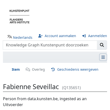
Account aanmaken
Aanmelden
Nederlands
Item
Overleg
Geschiedenis weergeven
Fabienne Seveillac
(Q135651)
Ga naar:
navigatie
,
zoeken
Person from data.kunsten.be, ingested as an
Uitvoerder