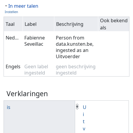
In meer talen
Instellen
Ook bekend
Taal
Label
Beschrijving
als
Nederlands
Fabienne
Person from
Seveillac
data.kunsten.be,
ingested as an
Uitvoerder
Engels
Geen label
geen beschrijving
ingesteld
ingesteld
Verklaringen
is
U
i
t
v