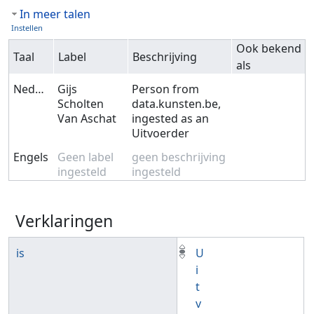
In meer talen
Instellen
Ook bekend
Taal
Label
Beschrijving
als
Nederlands
Gijs
Person from
Scholten
data.kunsten.be,
Van Aschat
ingested as an
Uitvoerder
Engels
Geen label
geen beschrijving
ingesteld
ingesteld
Verklaringen
is
U
i
t
v