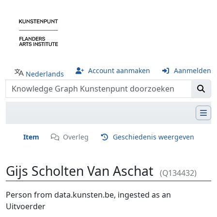
Account aanmaken
Aanmelden
Nederlands
Item
Overleg
Geschiedenis weergeven
Gijs Scholten Van Aschat
(Q134432)
Ga naar:
navigatie
,
zoeken
Person from data.kunsten.be, ingested as an
Uitvoerder