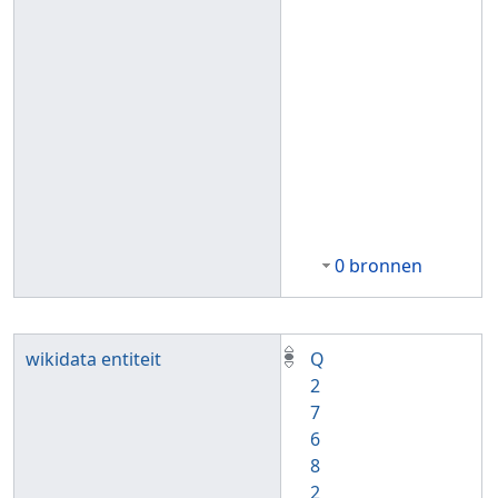
0 bronnen
wikidata entiteit
Q
2
7
6
8
2