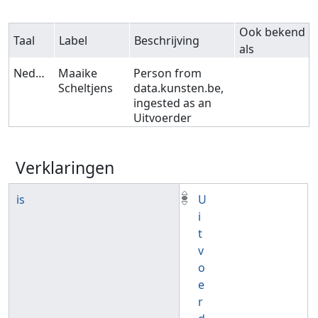
Ook bekend
Taal
Label
Beschrijving
als
Nederlands
Maaike
Person from
Scheltjens
data.kunsten.be,
ingested as an
Uitvoerder
Verklaringen
is
U
i
t
v
o
e
r