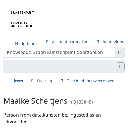
Account aanmaken
Aanmelden
Nederlands
Item
Overleg
Geschiedenis weergeven
Maaike Scheltjens
(Q133848)
Ga naar:
navigatie
,
zoeken
Person from data.kunsten.be, ingested as an
Uitvoerder