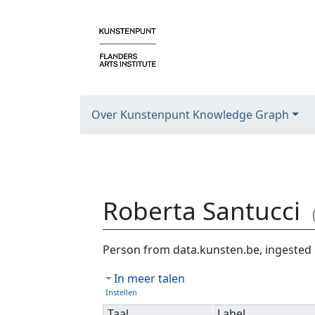
Over Kunstenpunt Knowledge Graph
Roberta Santucci
Ga naar:
navigatie
,
zoeken
Person from data.kunsten.be, ingested 
In meer talen
Instellen
Taal
Label