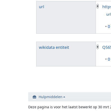
url
http
ur
0
wikidata entiteit
Q56
0
Hulpmiddelen
Deze pagina is voor het laatst bewerkt op 30 mrt