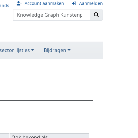
Account aanmaken
Aanmelden
ands
ector lijstjes
Bijdragen
Ook bekend als