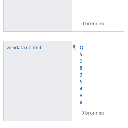
0 bronnen
wikidata entiteit
Q
5
2
8
3
5
4
8
8
0 bronnen