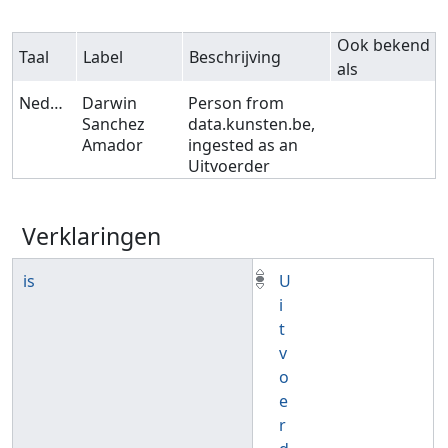
Ook bekend
Taal
Label
Beschrijving
als
Nederlands
Darwin
Person from
Sanchez
data.kunsten.be,
Amador
ingested as an
Uitvoerder
Verklaringen
is
U
i
t
v
o
e
r