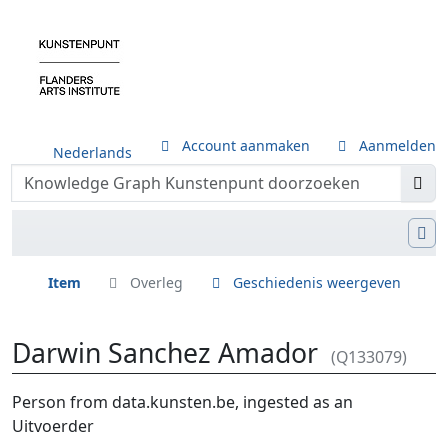
Account aanmaken
Aanmelden
Nederlands
Item
Overleg
Geschiedenis weergeven
Darwin Sanchez Amador
(Q133079)
Ga naar:
navigatie
,
zoeken
Person from data.kunsten.be, ingested as an
Uitvoerder