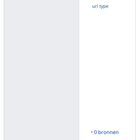
url type
0 bronnen