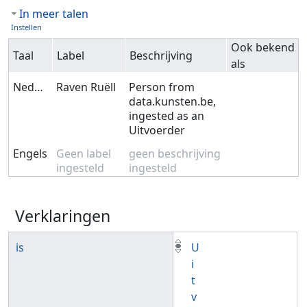
In meer talen
Instellen
Ook bekend
Taal
Label
Beschrijving
als
Nederlands
Raven Ruëll
Person from
data.kunsten.be,
ingested as an
Uitvoerder
Engels
Geen label
geen beschrijving
ingesteld
ingesteld
Verklaringen
is
U
i
t
v