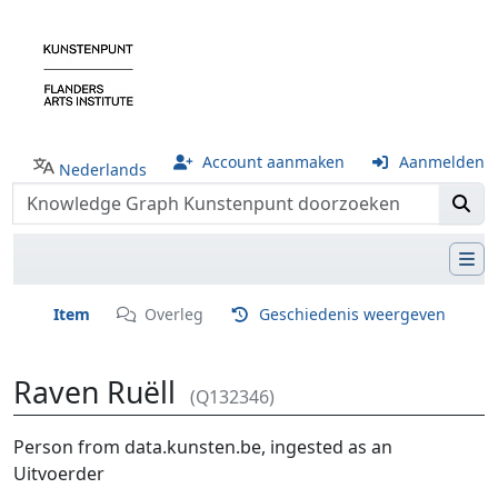
Account aanmaken
Aanmelden
Nederlands
Item
Overleg
Geschiedenis weergeven
Raven Ruëll
(Q132346)
Ga naar:
navigatie
,
zoeken
Person from data.kunsten.be, ingested as an
Uitvoerder