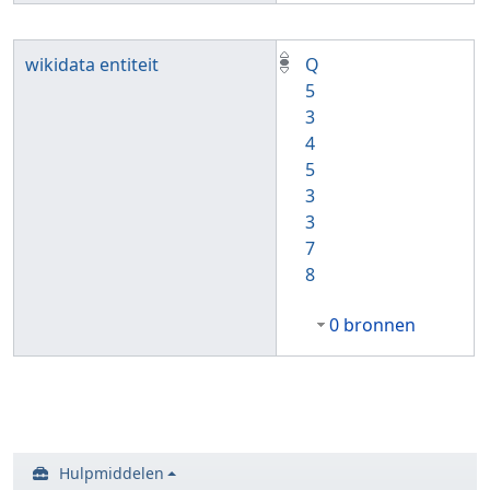
wikidata entiteit
Q
5
3
4
5
3
3
7
8
0 bronnen
Hulpmiddelen