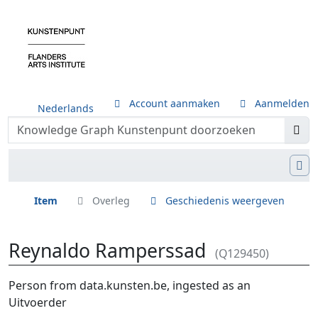
Account aanmaken
Aanmelden
Nederlands
Item
Overleg
Geschiedenis weergeven
Reynaldo Ramperssad
(Q129450)
Ga naar:
navigatie
,
zoeken
Person from data.kunsten.be, ingested as an
Uitvoerder