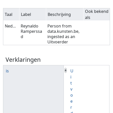
Ook bekend
Taal
Label
Beschrijving
als
Nederlands
Reynaldo
Person from
Ramperssa
data.kunsten.be,
d
ingested as an
Uitvoerder
Verklaringen
is
U
i
t
v
o
e
r