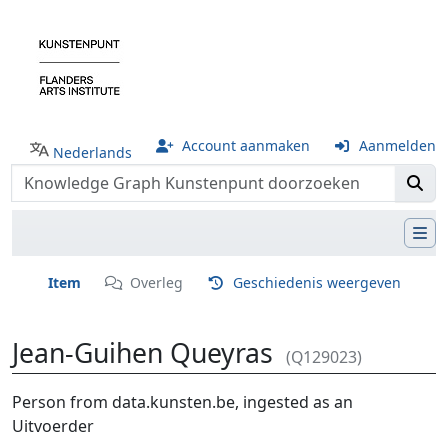
Account aanmaken
Aanmelden
Nederlands
Item
Overleg
Geschiedenis weergeven
Jean-Guihen Queyras
(Q129023)
Ga naar:
navigatie
,
zoeken
Person from data.kunsten.be, ingested as an
Uitvoerder