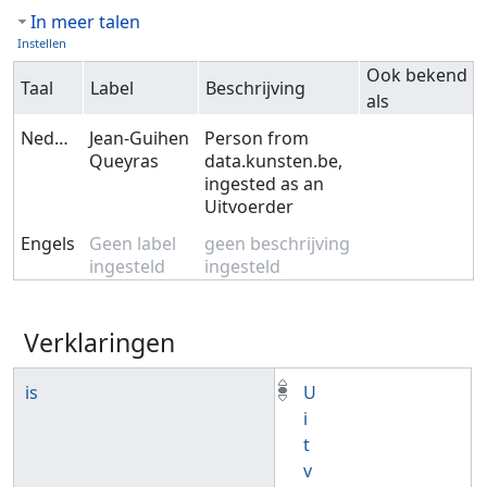
In meer talen
Instellen
Ook bekend
Taal
Label
Beschrijving
als
Nederlands
Jean-Guihen
Person from
Queyras
data.kunsten.be,
ingested as an
Uitvoerder
Engels
Geen label
geen beschrijving
ingesteld
ingesteld
Verklaringen
is
U
i
t
v