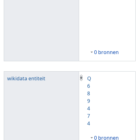
0 bronnen
wikidata entiteit
Q
6
8
9
4
7
4
0 bronnen